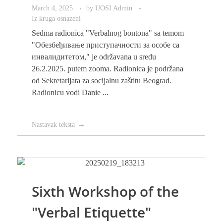
March 4, 2025
by
UOSI Admin
Iz kruga osnazeni
Sedma radionica "Verbalnog bontona" sa temom
"Oбезбеђивање приступачности за особе са
инвалидитетом," je održavana u sredu
26.2.2025. putem zooma. Radionica je podržana
od Sekretarijata za socijalnu zaštitu Beograd.
Radionicu vodi Danie ...
Nastavak teksta
Sixth Workshop of the
"Verbal Etiquette"