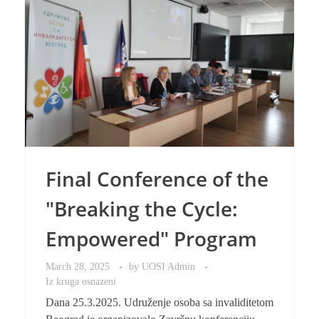
Final Conference of the
"Breaking the Cycle:
Empowered" Program
March 28, 2025
by
UOSI Admin
Iz kruga osnazeni
Dana 25.3.2025. Udruženje osoba sa invaliditetom