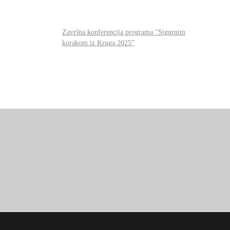
Završna konferencija programa “Sigurnim
korakom iz Kruga 2025”