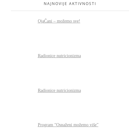
NAJNOVIJE AKTIVNOSTI
OjaČani – možemo sve!
Radionice nutricionizma
Radionice nutricionizma
Program “Osnaženi možemo više”