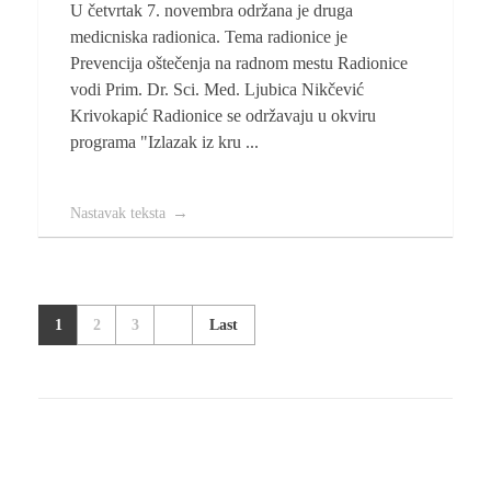
U četvrtak 7. novembra održana je druga
medicniska radionica. Tema radionice je
Prevencija oštečenja na radnom mestu Radionice
vodi Prim. Dr. Sci. Med. Ljubica Nikčević
Krivokapić Radionice se održavaju u okviru
programa "Izlazak iz kru ...
Nastavak teksta
1
2
3
Last