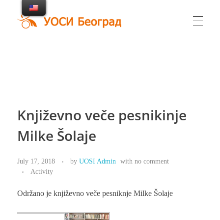
UOSI Beograd
Udruženje osoba sa invaliditetom Beograd
Književno veče pesnikinje
Milke Šolaje
July 17, 2018
by
UOSI Admin
with
no comment
Activity
Održano je književno veče pesniknje Milke Šolaje