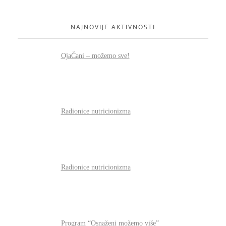
NAJNOVIJE AKTIVNOSTI
OjaČani – možemo sve!
Radionice nutricionizma
Radionice nutricionizma
Program “Osnaženi možemo više”