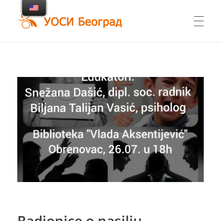
UOSI Beograd
Udruženje osoba sa invaliditetom Beograd
Radionice o nasilju