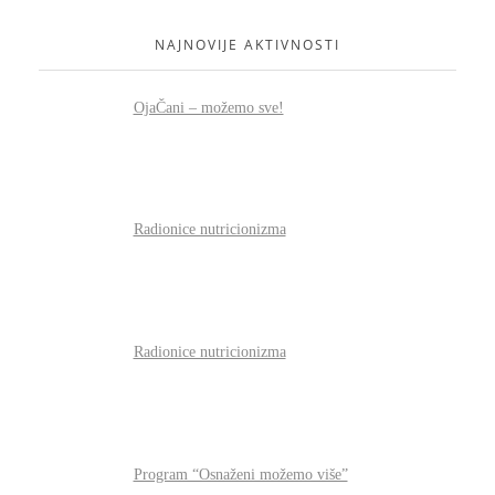
NAJNOVIJE AKTIVNOSTI
OjaČani – možemo sve!
Radionice nutricionizma
Radionice nutricionizma
Program “Osnaženi možemo više”