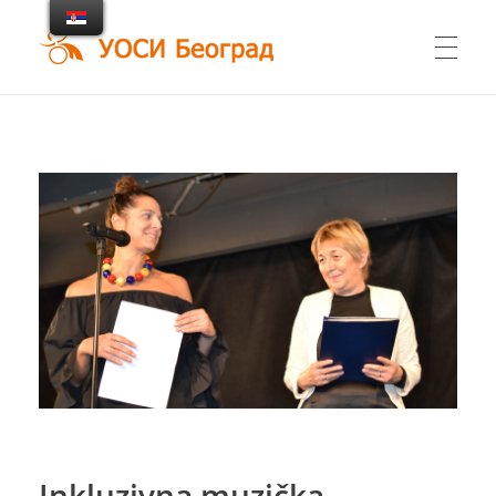
UOSI Beograd
Udruženje osoba sa invaliditetom Beograd
Inkluzivna muzička