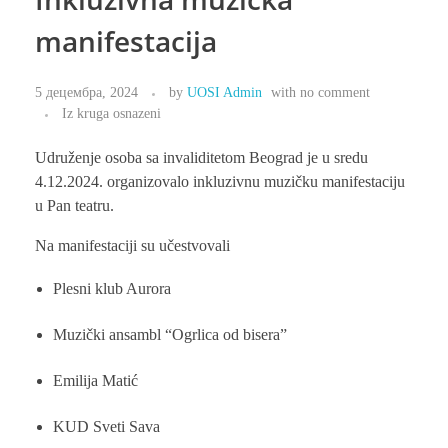
manifestacija
5 децембра, 2024
by
UOSI Admin
with
no comment
Iz kruga osnazeni
Udruženje osoba sa invaliditetom Beograd je u sredu
4.12.2024. organizovalo inkluzivnu muzičku manifestaciju
u Pan teatru.
Na manifestaciji su učestvovali
Plesni klub Aurora
Muzički ansambl “Ogrlica od bisera”
Emilija Matić
KUD Sveti Sava