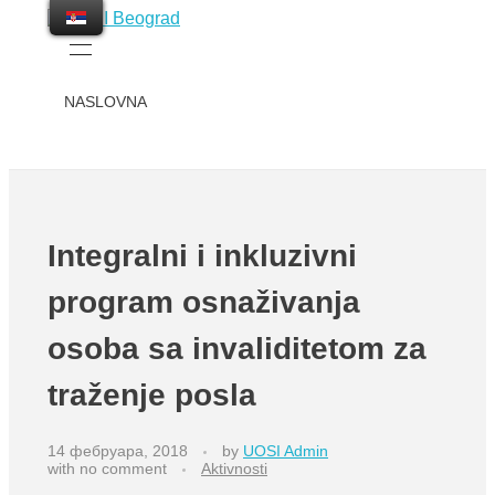
UOSI Beograd
Udruženje osoba sa invaliditetom Beograd
NASLOVNA
AKTIVNOSTI
Integralni i inkluzivni
DI-MARC
program osnaživanja
osoba sa invaliditetom za
PARTNERI
traženje posla
14 фебруара, 2018
by
UOSI Admin
with
no comment
Aktivnosti
TELEVIZIJA