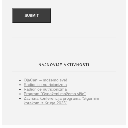
NAJNOVIJE AKTIVNOSTI
OjaČani – možemo sve!
Radionice nutricionizma
Radionice nutricionizma
Program “Osnaženi možemo više”
Završna konferencija programa “Sigurnim
korakom iz Kruga 2025”