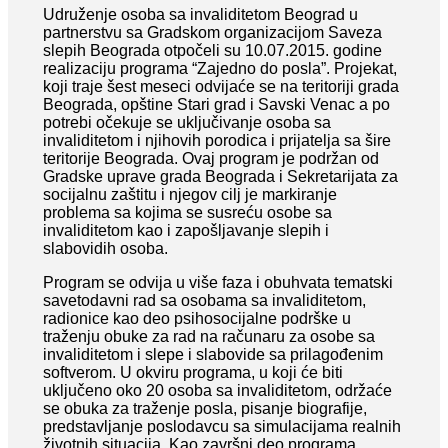
Udruženje osoba sa invaliditetom Beograd u
partnerstvu sa Gradskom organizacijom Saveza
slepih Beograda otpočeli su 10.07.2015. godine
realizaciju programa “Zajedno do posla”. Projekat,
O NAMA
koji traje šest meseci odvijaće se na teritoriji grada
Beograda, opštine Stari grad i Savski Venac a po
potrebi očekuje se uključivanje osoba sa
invaliditetom i njihovih porodica i prijatelja sa šire
POSTANITE ČLAN
teritorije Beograda. Ovaj program je podržan od
Gradske uprave grada Beograda i Sekretarijata za
socijalnu zaštitu i njegov cilj je markiranje
problema sa kojima se susreću osobe sa
invaliditetom kao i zapošljavanje slepih i
KONTAKT
slabovidih osoba.
Program se odvija u više faza i obuhvata tematski
savetodavni rad sa osobama sa invaliditetom,
radionice kao deo psihosocijalne podrške u
traženju obuke za rad na računaru za osobe sa
invaliditetom i slepe i slabovide sa prilagođenim
softverom. U okviru programa, u koji će biti
uključeno oko 20 osoba sa invaliditetom, održaće
se obuka za traženje posla, pisanje biografije,
predstavljanje poslodavcu sa simulacijama realnih
životnih situacija. Kao završni deo programa