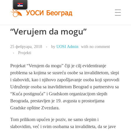
UOSI Beograd
Udruženje osoba sa invaliditetom Beograd
“Verujem da mogu”
25 фебруара, 2018
by
UOSI Admin
with
no comment
Projekti
Projekat “Verujem da mogu” čiji je cilj evidentiranje
problema sa kojima se susreću osobe sa invaliditetom, slepi
i slabovidi, kao i njihovo zapošljavanje osoba koji sprovodi
Udruženje osoba sa inavliditetom Beograd u partnerstvu sa
“Kuća postignuća” i Gradskom organizacijom slepih
Beograda, prestavljen je 19. avgusta u prostorijama
Gradske opštine Zvezdara.
Tom prilikom upućen je poziv, ne samo slepim i
slabovidim, već i svim osobama sa invaliditeta, da se jave