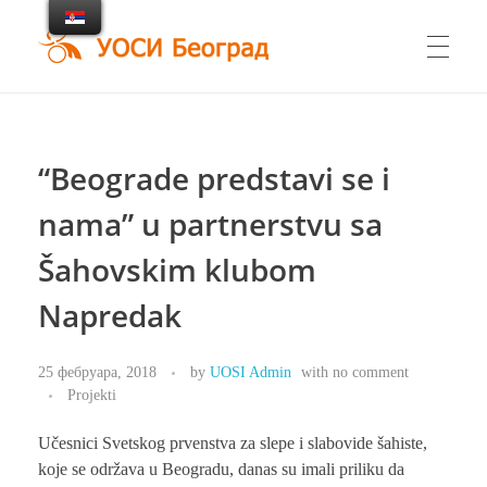
UOSI Beograd
Udruženje osoba sa invaliditetom Beograd
“Beograde predstavi se i
nama” u partnerstvu sa
Šahovskim klubom
Napredak
25 фебруара, 2018
by
UOSI Admin
with
no comment
Projekti
Učesnici Svetskog prvenstva za slepe i slabovide šahiste,
koje se održava u Beogradu, danas su imali priliku da