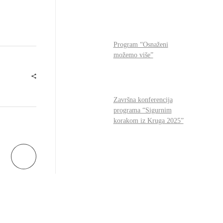
Program “Osnaženi
možemo više”
Završna konferencija
programa “Sigurnim
korakom iz Kruga 2025”