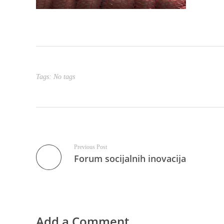
Tags: No tags
Previous Post
Forum socijalnih inovacija
Add a Comment