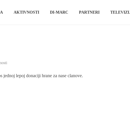
NA
AKTIVNOSTI
DI-MARC
PARTNERI
TELEVIZI
nosti
s jednoj lepoj donaciji hrane za nase clanove.