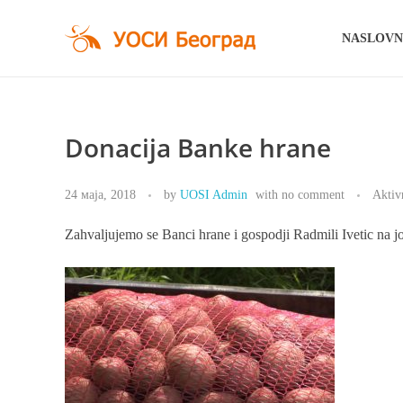
NASLOV
UOSI Beograd
Udruženje osoba sa invaliditetom Beograd
Donacija Banke hrane
24 маја, 2018
by
UOSI Admin
with
no comment
Aktiv
Zahvaljujemo se Banci hrane i gospodji Radmili Ivetic na jo